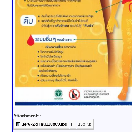
Attachments:
uer6kZgThu110809.jpg
[ ]
158 Kb