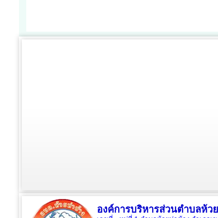
องค์การบริหารส่วนตำบลห้วย