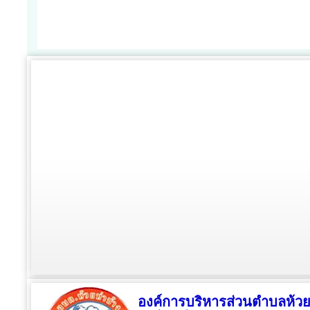
องค์การบริหารส่วนตำบลห้วย