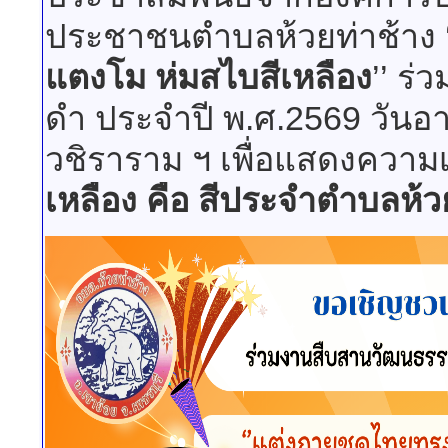
ประชาชนตำบลห้วยท่าช้าง ‘
แตงโม ห่มสไบสีเหลือง
’’ ร
ดำ ประจำปี พ.ศ.2569 วันอา
วชิราราม ฯ เพื่อแสดงความ
เหลือง คือ สีประจำตำบลห้ว